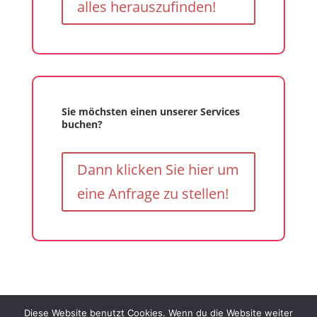
alles herauszufinden!
Sie möchsten einen unserer Services
buchen?
Dann klicken Sie hier um
eine Anfrage zu stellen!
Diese Website benutzt Cookies. Wenn du die Website weiter
Impressum
Datenschutz