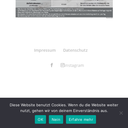
Impressum
Datenschutz
instagram
Diese Website benutzt Cookies. Wenn du die Website weiter
nutzt, gehen wir von deinem Einverständnis aus.
OK
Nein
Erfahre mehr