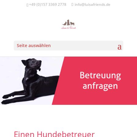
+49 (0)157 3369 2778
info@luisafriends.de
Seite auswählen
Einen Hundebetreuer