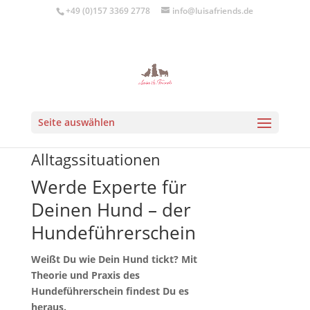
+49 (0)157 3369 2778
info@luisafriends.de
für Deine und die
Seite auswählen
Sicherheit Deines Hunds in
Alltagssituationen
Werde Experte für
Deinen Hund – der
Hundeführerschein
Weißt Du wie Dein Hund tickt? Mit
Theorie und Praxis des
Hundeführerschein findest Du es
heraus.